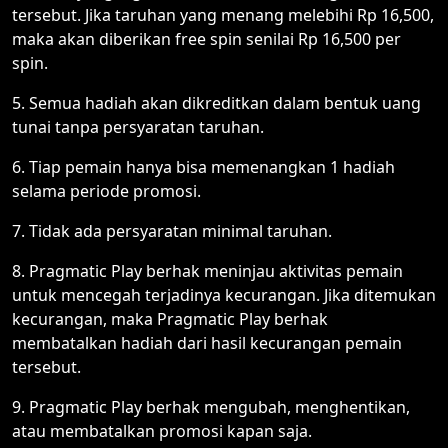
tersebut. Jika taruhan yang menang melebihi Rp 16,500,
maka akan diberikan free spin senilai Rp 16,500 per
spin.
5. Semua hadiah akan dikreditkan dalam bentuk uang
tunai tanpa persyaratan taruhan.
6. Tiap pemain hanya bisa memenangkan 1 hadiah
selama periode promosi.
7. Tidak ada persyaratan minimal taruhan.
8. Pragmatic Play berhak meninjau aktivitas pemain
untuk mencegah terjadinya kecurangan. Jika ditemukan
kecurangan, maka Pragmatic Play berhak
membatalkan hadiah dari hasil kecurangan pemain
tersebut.
9. Pragmatic Play berhak mengubah, menghentikan,
atau membatalkan promosi kapan saja.