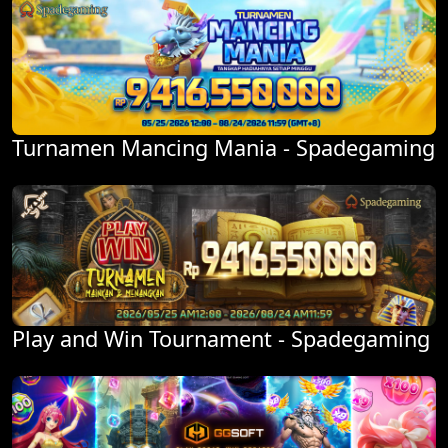
Turnamen Mancing Mania - Spadegaming
Play and Win Tournament - Spadegaming