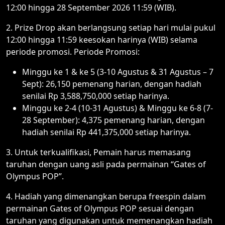
12:00 hingga 28 September 2026 11:59 (WIB).
2. Prize Drop akan berlangsung setiap hari mulai pukul
12:00 hingga 11:59 keesokan harinya (WIB) selama
periode promosi. Periode Promosi:
Minggu ke 1 & ke 5 (3-10 Agustus & 31 Agustus – 7
Sept): 26,150 pemenang harian, dengan hadiah
senilai Rp 3,588,750,000 setiap harinya.
Minggu ke 2-4 (10-31 Agustus) & Minggu ke 6-8 (7-
28 September): 4,375 pemenang harian, dengan
hadiah senilai Rp 441,375,000 setiap harinya.
3. Untuk terkualifikasi, Pemain harus memasang
taruhan dengan uang asli pada permainan “Gates of
Olympus POP”.
4. Hadiah yang dimenangkan berupa freespin dalam
permainan Gates of Olympus POP sesuai dengan
taruhan yang digunakan untuk memenangkan hadiah