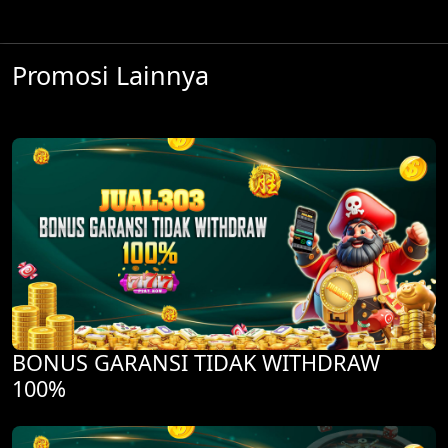
Promosi Lainnya
BONUS GARANSI TIDAK WITHDRAW
100%