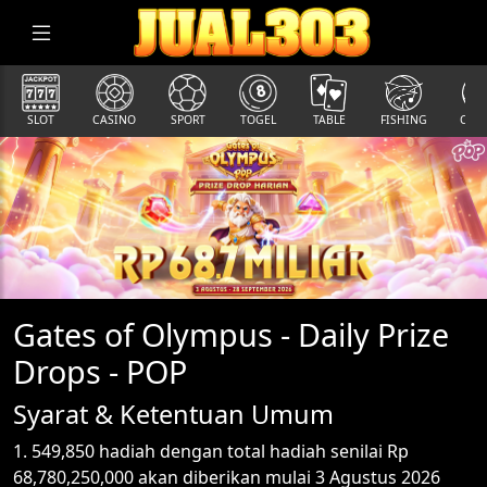
SLOT
CASINO
SPORT
TOGEL
TABLE
FISHING
COCK
Gates of Olympus - Daily Prize
Drops - POP
Syarat & Ketentuan Umum
1. 549,850 hadiah dengan total hadiah senilai Rp
68,780,250,000 akan diberikan mulai 3 Agustus 2026