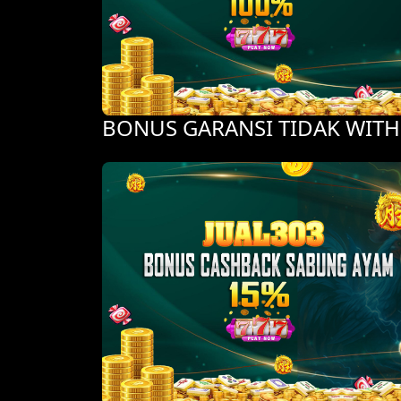
BONUS GARANSI TIDAK WIT