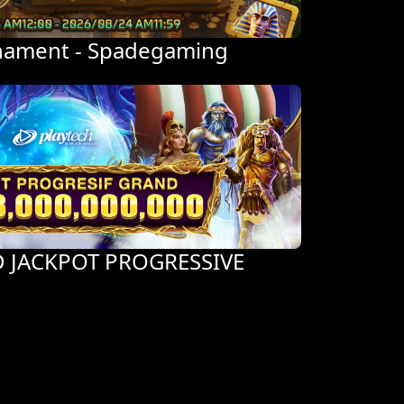
rnament - Spadegaming
D JACKPOT PROGRESSIVE