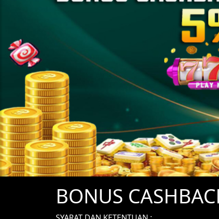
BONUS CASHBACK
SYARAT DAN KETENTUAN :