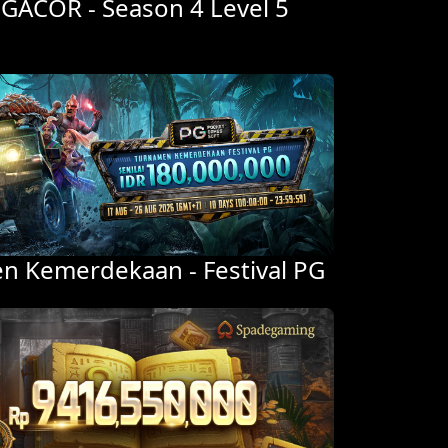
GACOR - Season 4 Level 5
n Kemerdekaan - Festival PG