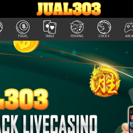
T
TOGEL
TABLE
FISHING
COCK F.
ARC