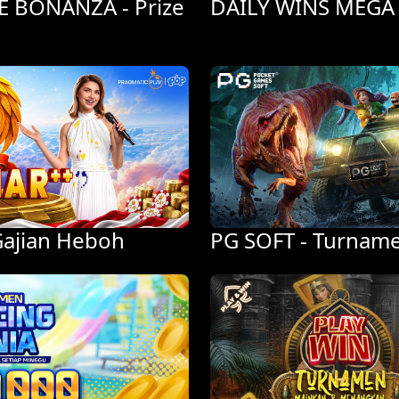
E BONANZA - Prize
DAILY WINS MEGA 
Gajian Heboh
PG SOFT - Turname