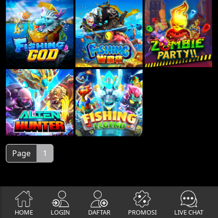
Page
1
HOME
LOGIN
DAFTAR
PROMOSI
LIVE CHAT